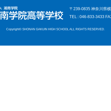
〒239-0835 神奈川県
TEL : 046-833-3433 FA
Copyright© SHONAN GAKUIN HIGH SCHOOL ALL RIGHTS RESERVED.