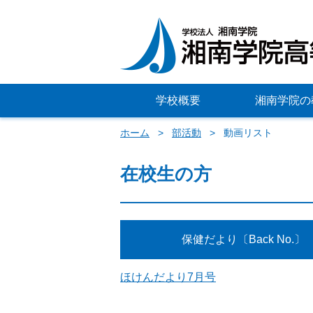
学校概要
湘南学院の
ホーム
部活動
動画リスト
在校生の方
保健だより〔Back No.〕
ほけんだより7月号