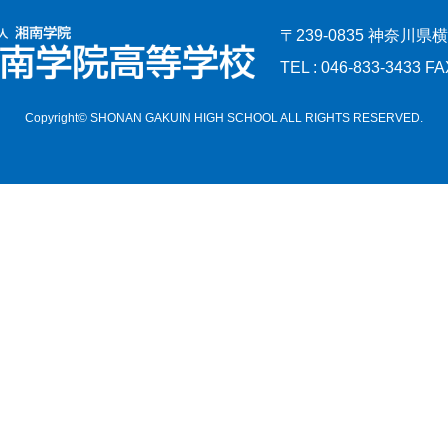
〒239-0835 神奈川県
TEL : 046-833-3433 FA
Copyright© SHONAN GAKUIN HIGH SCHOOL ALL RIGHTS RESERVED.