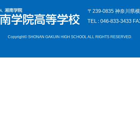
〒239-0835 神奈川県
TEL : 046-833-3433 FA
Copyright© SHONAN GAKUIN HIGH SCHOOL ALL RIGHTS RESERVED.