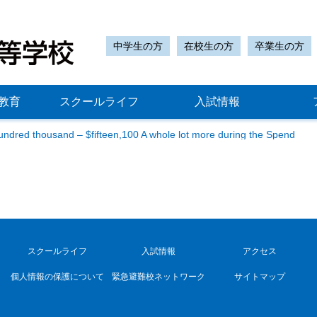
中学生の方
在校生の方
卒業生の方
教育
スクールライフ
入試情報
undred thousand – $fifteen,100 A whole lot more during the Spend
スクールライフ
入試情報
アクセス
個人情報の保護について
緊急避難校ネットワーク
サイトマップ