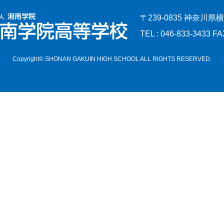
〒239-0835 神奈川県
TEL : 046-833-3433 FA
Copyright© SHONAN GAKUIN HIGH SCHOOL ALL RIGHTS RESERVED.