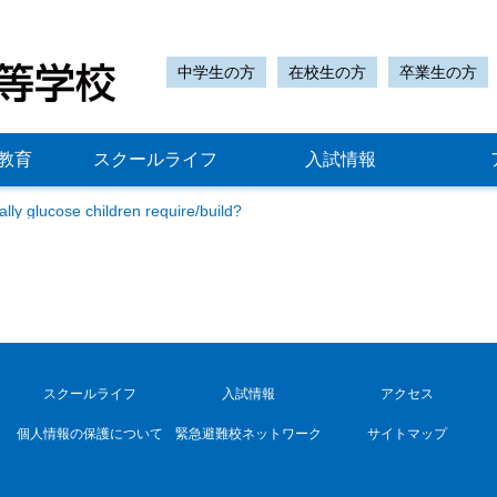
中学生の方
在校生の方
卒業生の方
教育
スクールライフ
入試情報
ly glucose children require/build?
スクールライフ
入試情報
アクセス
個人情報の保護について
緊急避難校ネットワーク
サイトマップ