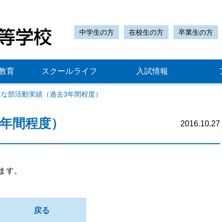
中学生の方
在校生の方
卒業生の方
教育
スクールライフ
入試情報
主な部活動実績（過去3年間程度）
3年間程度）
2016.10.27
ます。
戻る