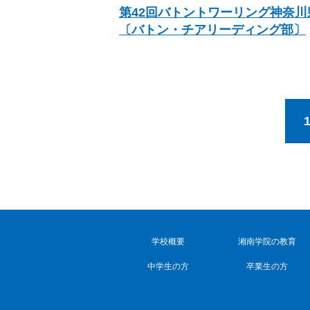
第42回バトントワーリング神奈川
〔バトン・チアリーディング部〕
学校概要
湘南学院の教育
中学生の方
卒業生の方