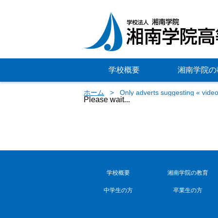
学校概要
湘南学院の
ホーム
Only adverts suggesting « video
Please wait...
学校概要
湘南学院の教育
中学生の方
卒業生の方