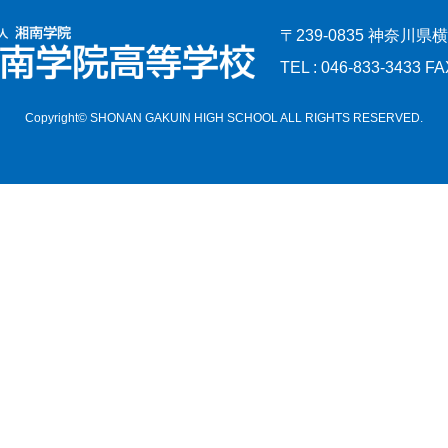
〒239-0835 神奈川県
TEL : 046-833-3433 FA
Copyright© SHONAN GAKUIN HIGH SCHOOL ALL RIGHTS RESERVED.