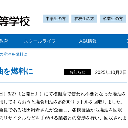
中学生の方
在校生の方
卒業生の方
教育
スクールライフ
入試情報
の廃油を燃料に
油を燃料に
お知らせ
2025年10月2日
開日〕9/27〔公開日〕）にて模擬店で使われ不要となった廃油を
用してもらおうと廃食用油を約200リットルを回収しました。
会長である牧田雛希さんが企画し、各模擬店から廃油を回収
のリサイクルなどを手がける業者との交渉を行い、回収されま