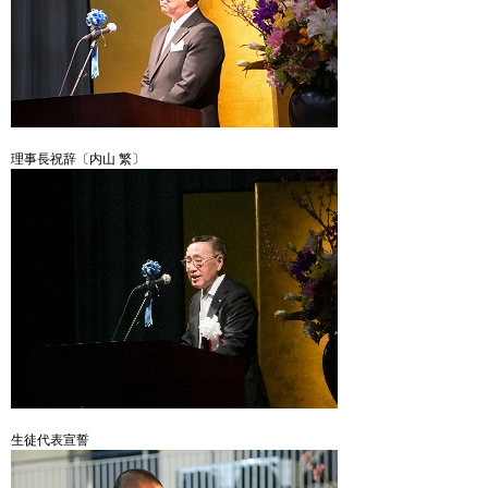
理事長祝辞〔内山 繁〕
生徒代表宣誓