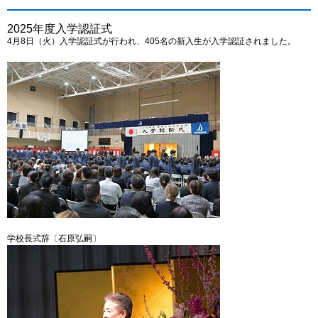
2025年度入学認証式
4月8日（火）入学認証式が行われ、405名の新入生が入学認証されました。
学校長式辞〔石原弘嗣〕