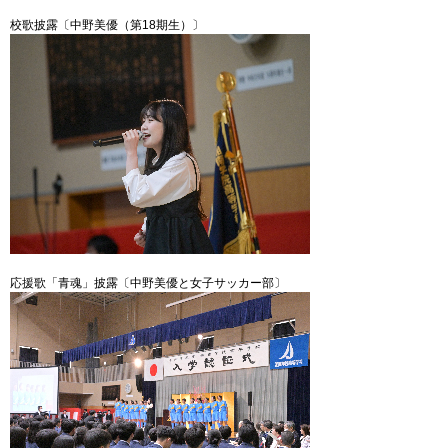
校歌披露〔中野美優（第18期生）〕
応援歌「青魂」披露〔中野美優と女子サッカー部〕