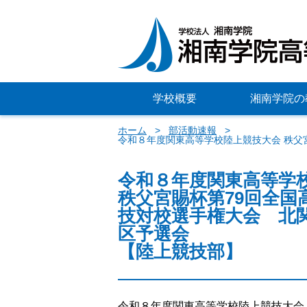
学校概要
湘南学院の
ホーム
部活動速報
令和８年度関東高等学校陸上競技大会 秩父
令和８年度関東高等学
秩父宮賜杯第79回全国
技対校選手権大会 北
区予選会
【陸上競技部】
令和８年度関東高等学校陸上競技大会