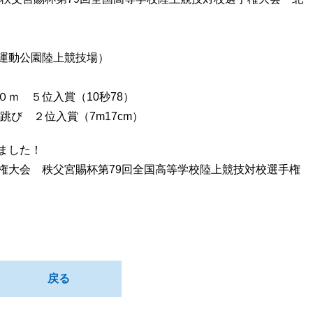
運動公園陸上競技場）
ｍ ５位入賞（10秒78）
び ２位入賞（7m17cm）
ました！
権大会 秩父宮賜杯第79回全国高等学校陸上競技対校選手権
戻る