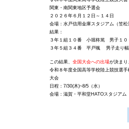
関東・南関東地区予選会
２０２６年６月１２日～１４日
会場：水戸信用金庫スタジアム（笠松
結果：
３年１組１０番 小堀柊篤 男子１００
３年５組３４番 平戸颯 男子走り幅跳
この結果、
全国大会への出場
が決まり
令和８年度全国高等学校陸上競技選手
大会
日程：7/30(木)~8/5（水）
会場：滋賀・平和堂HATOスタジアム