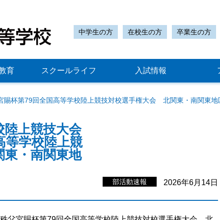
中学生の方
在校生の方
卒業生の方
教育
スクールライフ
入試情報
宮賜杯第79回全国高等学校陸上競技対校選手権大会 北関東・南関東地
校陸上競技大会
高等学校陸上競
関東・南関東地
部活動速報
2026年6月14日
 秩父宮賜杯第79回全国高等学校陸上競技対校選手権大会 北