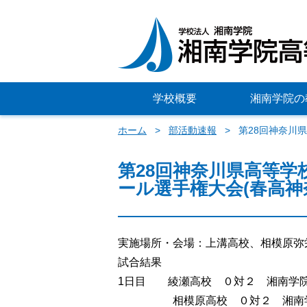
学校概要
湘南学院の
ホーム
部活動速報
第28回神奈川
第28回神奈川県高等学
ール選手権大会(春高神
実施場所・会場：上溝高校、相模原弥
試合結果
1日目 綾瀬高校 ０対２ 湘南学
相模原高校 ０対２ 湘南