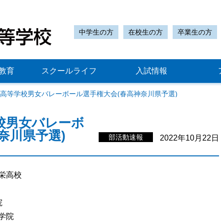
中学生の方
在校生の方
卒業生の方
教育
スクールライフ
入試情報
県高等学校男女バレーボール選手権大会(春高神奈川県予選)
校男女バレーボ
奈川県予選)
部活動速報
2022年10月22日
栄高校
院
学院