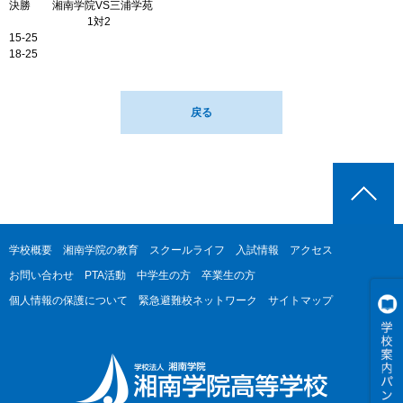
決勝 湘南学院VS三浦学苑
1対2
15-25
18-25
戻る
学校概要
湘南学院の教育
スクールライフ
入試情報
アクセス
お問い合わせ
PTA活動
中学生の方
卒業生の方
個人情報の保護について
緊急避難校ネットワーク
サイトマップ