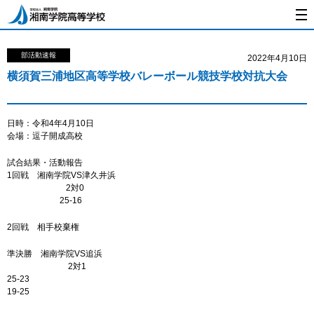
部活動速報
2022年4月10日
横須賀三浦地区高等学校バレーボール競技学校対抗大会
日時：令和4年4月10日
会場：逗子開成高校
試合結果・活動報告
1回戦 湘南学院VS津久井浜
2対0
25-16
2回戦 相手校棄権
準決勝 湘南学院VS追浜
2対1
25-23
19-25