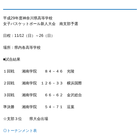
平成29年度神奈川県高等学校
女子バスケットボール新人大会 南支部予選
日程：11/12（日）～26（日）
場所：県内各高等学校
■試合結果
１回戦 湘南学院 ８４－４６ 光陵
２回戦 湘南学院 １２６－３３ 横浜国際
３回戦 湘南学院 ６６－６２ 金沢総合
準決勝 湘南学院 ５４－７１ 逗葉
☆支部３位 県大会出場
◎トーナンメント表