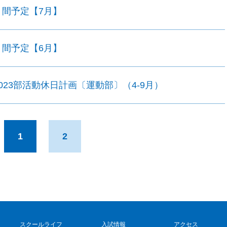
月間予定【7月】
月間予定【6月】
2023部活動休日計画〔運動部〕（4-9月）
1
2
スクールライフ
入試情報
アクセス