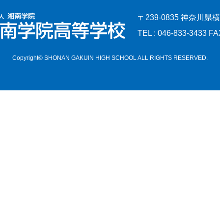
〒239-0835 神奈川県
TEL : 046-833-3433 FA
Copyright© SHONAN GAKUIN HIGH SCHOOL ALL RIGHTS RESERVED.