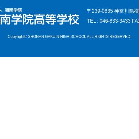
〒239-0835 神奈川県
TEL : 046-833-3433 FA
Copyright© SHONAN GAKUIN HIGH SCHOOL ALL RIGHTS RESERVED.